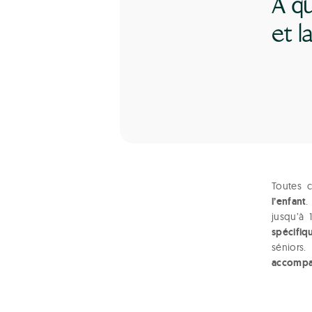
À qu
et l
Toutes 
l’enfant
.
jusqu’à
spécifiq
séniors
accompa