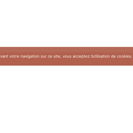
vant votre navigation sur ce site, vous acceptez l’utilisation de cookies.
69 rue Marie et Pierre Curie
03100 Montluçon
06 01 42 81 12
contact@marion-therapies-breves.com
R