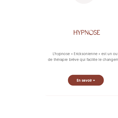
b
r
è
v
e
s
HYPNOSE
L'hypnose « Ericksonienne » est un out
de thérapie brève qui facilite le change
En savoir +