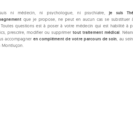
je suis Th
uis ni médecin, ni psychologue, ni psychiatre,
pagnement
que je propose, ne peut en aucun cas se substituer 
 Toutes questions est à poser à votre médecin qui est habilité à 
tout traitement médical
ics, prescrire, modifier ou supprimer
. Néan
en complément de votre parcours de soin
us accompagner
, au se
à Montluçon.