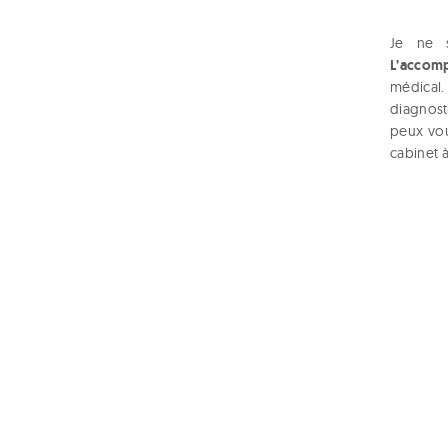
Je ne s
L’accom
médical.
diagnost
peux vo
cabinet 