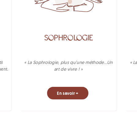
SOPHROLOGIE
il
« La Sophrologie, plus qu’une méthode…Un
« L
ment.
art de vivre !
»
En savoir +