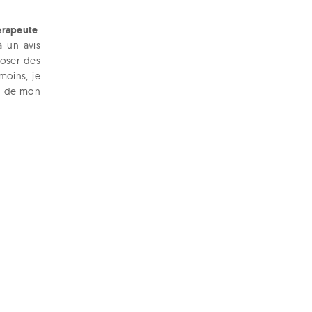
érapeute
.
à un avis
poser des
moins, je
in de mon