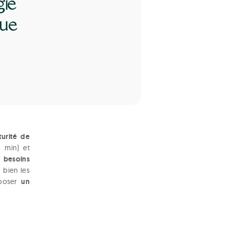
gie
que
turité de
0 min) et
 besoins
u bien les
un
oposer